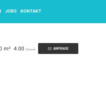
N
JOBS
KONTAKT
0 m²
4.00
ANFRAGE
Zimmer