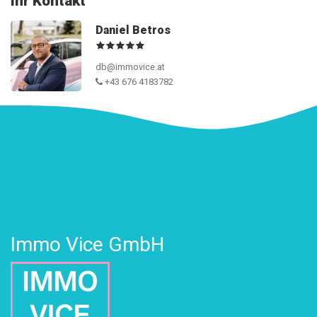
Ihr Kontakt
Daniel Betros
db@immovice.at
+43 676 4183782
Immo Vice GmbH