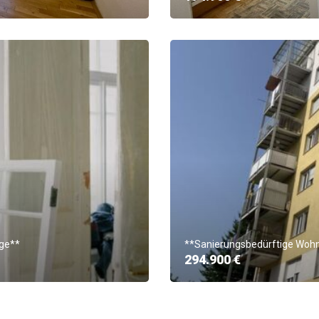
age**
**Sanierungsbedürftige Wohnu
294.900 €