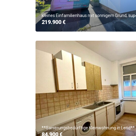
kleines Einfamilienhaus mit sonnigem Grund, supe
219.900 €
**Sanierungsbedürftige Kleinwohnung in Lend**
84.900 €