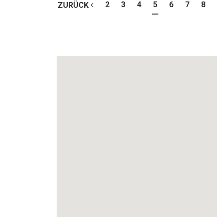
2
3
4
5
6
7
8
ZURÜCK