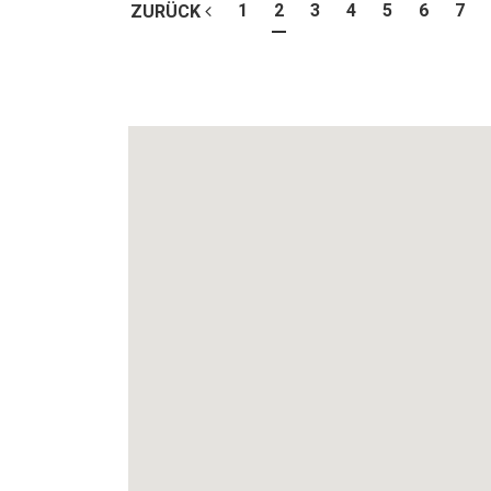
1
2
3
4
5
6
7
ZURÜCK