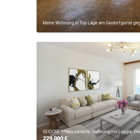
kleine Wohnung in Top Lage am Geidorfgürtel 
GEIDORF **Neu sanierte Wohnung mit Loggia- Per
229.000 €