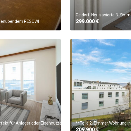
Geidorf: Neu sanierte 3-Zimm
299.000 €
gegenüber dem RESOWI
fekt für Anleger oder Eigennutzer**
**Tolle 2-Zimmer Wohnung in
209.900 €